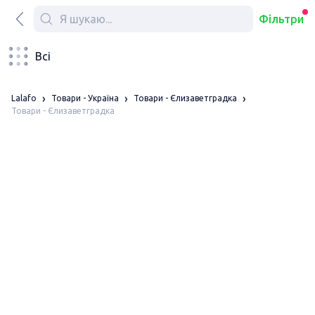
Фільтри
Всі
Lalafo
Товари - Україна
Товари - Єлизаветградка
Товари - Єлизаветградка