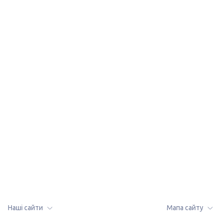
lalafo.az
lalafo.kg
Мапа сайту
lalafo.rs
Мапа сайту в
lalafo.pl
локації: Власівка
Наші сайти
Мапа сайту