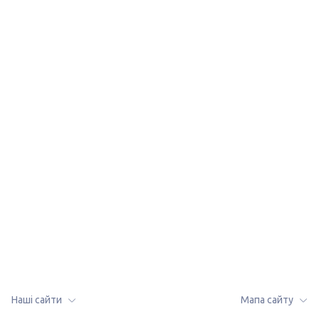
lalafo.az
Мапа сайту
lalafo.kg
Мапа сайту в
lalafo.rs
локації:
lalafo.pl
Токарівка
Наші сайти
Мапа сайту