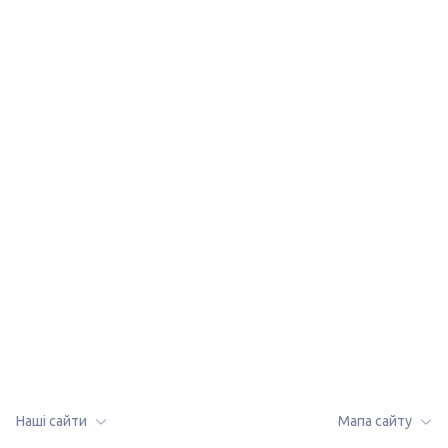
lalafo.az
lalafo.kg
Мапа сайту
lalafo.rs
Мапа сайту в
lalafo.pl
локації: Красне
Наші сайти
Мапа сайту