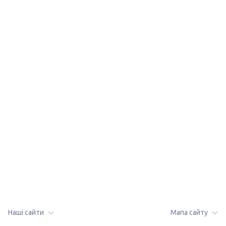
lalafo.az
lalafo.kg
Мапа сайту
lalafo.rs
Мапа сайту в
lalafo.pl
локації: Хорошів
Наші сайти
Мапа сайту