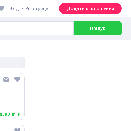
Вхід
•
Реєстрація
Додати оголошення
Пошук
дзвонити