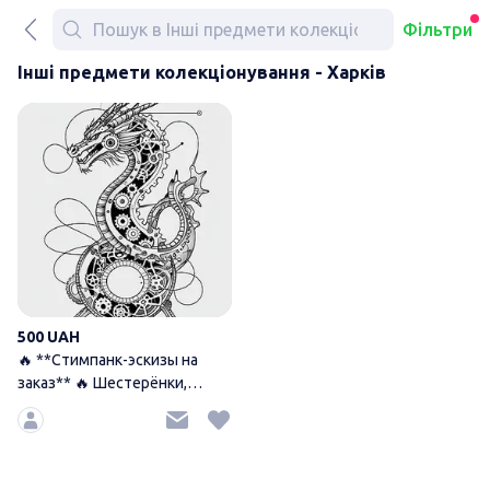
Фільтри
Інші предмети колекціонування - Харків
🔥 **Стимпанк-эскизы на зак
500 UAH
🔥 **Стимпанк-эскизы на
заказ** 🔥 Шестерёнки,
механика, пар — создаю