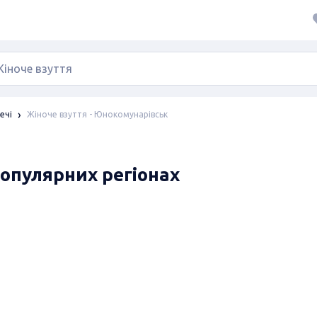
Жіноче взуття - Юнокомунарівськ
ечі
популярних регіонах