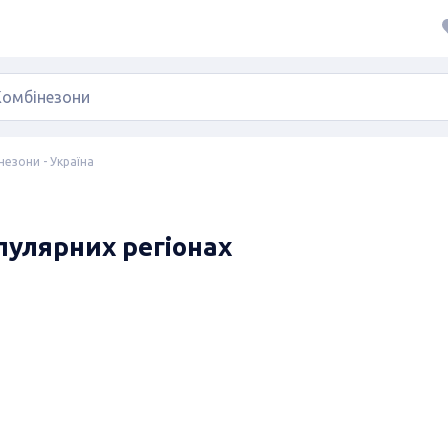
незони - Україна
опулярних регіонах