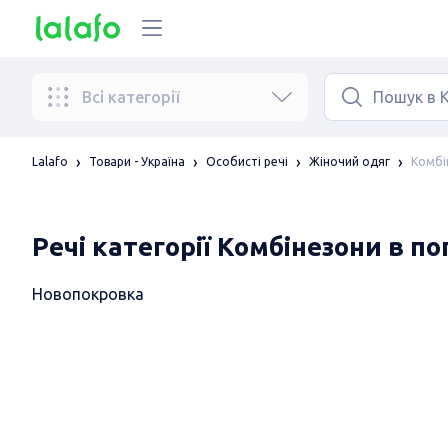
Всі категорії
Комбі
Lalafo
Товари - Україна
Особисті речі
Жіночий одяг
Речі категорії Комбінезони в п
Новопокровка