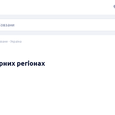
зани - Україна
ярних регіонах