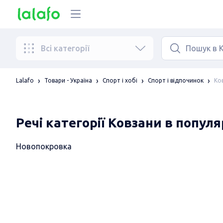
Всі категорії
Ков
Lalafo
Товари - Україна
Спорт і хобі
Спорт і відпочинок
Речі категорії Ковзани в попул
Новопокровка