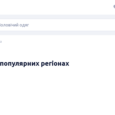
на
в популярних регіонах