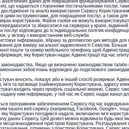
 аналітичних даних для покращення функціонування Сервісу,
ня), що надаються сторонніми постачальниками послуг, такими
 дослідження та аналіз використання Сервісу Користувачем 
я цими інструментами, для покращення послуг, а також для 
ерах користувачів. Файли cookie не можуть використовувати
ередаватися та зберігатися на серверах у країні, відмінній
послуг відповідно до їх індивідуальних політик конфіденці
e, у зв'язку з використанням веб-служби.
истовує інформацію, зібрану за допомогою цих методів для 
ання для виміру загальної задоволеності Севісом. Більше 
тронної пошти та номер мобільного телефону, щоб Адміністрац
нформація, яку Користувач надає Адміністрації під час опиту
 законодавства. Якщо це визначено законодавством та/або п
 виконання зобов'язань відповідно до податкового законода
:
увач вносить, показує або в інший спосіб розкриває Адміні
, ім'я та прізвище (найменування) Користувача, адресу еле
тувач входить через профіль соціальної мережі, Сервіс так
а надану ним інформацію, у той час як Сервіс надає канал д
ся програмним забезпеченням Сервісу під час відвідуванн
м іншого веб-сервісу (наприклад, Facebook, Google+, тощ
, яку Користувач погодився надати, включаючи ім'я користу
чу даних Сервісу. Цей дозвіл можна відкликати будь-якої ми
 місцезнаходження пристрою Користувача. Розташування о
розташування, отриману з пристрою Користувача. Сервіс мо