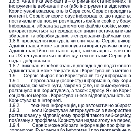
1.8.5.
Аналітика веб-сайтів – отримання статистичних та
інструментів веб-аналітики (або інструментів відстежен
Користувачі взаємодіють із Сервісом. Сервіс проводить
контенті. Сервіс використовує інформацію, що надаєтьс
постачальників послуг розміщують файли cookie у брауз
Інформація, зібрана за допомогою файлів cookie, може п
використовується та передається цими постачальниками 
збирання та обробку даних, згенерованих файлами cooki
1.8.6.
проведення конкурсів чи опитувань. Сервіс викор
Адміністрація може запропонувати користувачам опитув
Адміністрації його контактні дані, такі як адреса елек
на UX тестування чи співбесіду з експертами Сервісу. І
надає добровільно.
1.8.7.
виконання зобов'язань відповідно до податкового
Адміністрація може збирати дані Користувачів з метою
1.9. Сервіс збирає про Користувачів таку інформацію
1.9.1. персональну (особисту) інформацію, яку Корист
інформацією може бути, зокрема (але, не обмежуючись)
розташування Користувача, а також адресу. Якщо Корис
соціальної мережі. Користувач несе відповідальність з
Користувача в Інтернеті.
1.9.2. технічна інформація, що автоматично збираєть
1.9.3. коли Користувач авторизується з використання
розташовану у відповідному профілі такого веб-сервісу
пов'язану з профілем. Користувач надає згоду на переда
1.9.4. Сервіс може збирати інформацію про фізичне
допомогою IP-адреси або інформації про географічне 