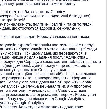
для внутрішньої аналітики та моніторингу
.
інші треті особи за запитом Сервісу.
х джерел (включаючи загальнодоступні бази даних).
а третіх осіб.
 приналежність, політичні, релігійні та світоглядні
 дані, що стосуються здоров'я, сексуальних
 чи інші дані, надані Користувачами, за винятком
стувачів окремо) стороннім постачальникам послуг,
цікавити Користувачів, з метою виконання цієї Угоди
ьну користь. При цьому дані, які передаються, є
ацію інакше як для надання послуг Адміністрації.
ослуги для Сервісу, а саме: хостинг веб-сайтів, аналіз
нь (повідомлень), аудит, послуги, що допомагають
ни можуть допомогти Сервісу у наданні
дуванні потенційно незаконних дій). Ці постачальники
і не розкривати та не використовувати інформацію
 для Сервісу, але вони допомагають зробити Сервіс
Analytics - це служба веб-аналітики, яку пропонує
ня та моніторингу використання Сервісу. Ці дані
ізації реклами власної рекламної мережі. Користувач
ня браузера для відмови від Google Analytics.
дувань у Google Analytics.
ublishers. Користувач може знайти додаткову