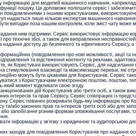
у інформацію для моделей машинного навчання, наприклад, 
функції пошуку. Це допоможе поліпшити сервіс і забезпечит
мін повідомленнями з іншими користувачами, використовуюч
уп надається лише кільком експертам машинного навчання, як
 бути випадки поза нашим контролем, коли зміст чату може 
адання ним підтримки. Сервіс використовує інформацію кор
ї про технічні збої, а також для виправлення несправностей
 надання доступу до безпечного та ефективного Сервісу, а 
формаційних (повідомлення про нові можливості, акції та 
 відправлення та відстеження контенту та реклами, адаптова
те, як Користувачі використовують Сервіс, для надсилання
на стимулювання взаємодії та максимізацію переваг, які о
потенційно можуть бути цікавими для Користувачів. Сервіс т
'язуватися з Користувачами електронною поштою, поштою, те
ь-який момент відкликати свою згоду.
нкціонованих дій Користувачів або третіх осіб, а також ви
них інтересів та прав Сервісу. Сервіс співпрацює із предст
у. Сервіс повинен розкривати будь-яку інформацію про Ко
у та/або законних прав та інтересів третіх осіб або для зап
або запобігання різним формам зловживання послугами, та
ння.
вати інформацію у зв'язку з юридичною та аудиторською дія
их заходів для повідомлення Користувачів про надання осо