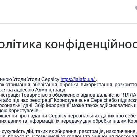
олітика конфіденційнос
тиною Угоди Угоди Сервісу
https://lalafo.ua/
.
 отримання, зберігання, обробки, використання, розкриття
ся за адресою Адміністрації.
ністрація Товариство з обмеженою відповідальністю "ЯЛ
бо під час реєстрації Користувача на Сервісі або підписки
ерсональні дані. Збір інформації може також здійснюватись
дою Користувачів.
ішення про надання Сервісу персональних даних про себе т
их даних та інформації, їх передачу для обробки іншим Кори
укупність дій, таких як збирання, реєстрація, накопичення,
я, передача, у тому числі за кордон) та знищення персонал