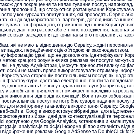
також для покращення та налаштування послуг, наприклад, 
дання пропозицій, що стосуються розташування Користувача
частю у конкурсах та опитуваннях, які проводять Сервіс або 
їхні дії від маркетологів, партнерів, дослідників та інши
стувача, з інформацією, отриманою від інших Користувачів т
ацьовує дані про расове або етнічне походження, національну
них союзах, засудження до кримінального покарання, а також
бам, які не мають відношення до Сервісу, жодні персональні
 у випадках, передбачених цією Угодою чи законодавством.
у інформацію (дані, що не дозволяють ідентифікувати Кори
метою кращого розуміння яка реклама чи послуги можуть за
 які, на думку Адміністрації, можуть приносити велику соціал
треті особи не мають права використовувати отриману інформ
ористувача стороннім постачальникам послуг, які надають п
ї інфраструктури, доставка електронної пошти та повідомле
слуг допомагають Сервісу надавати послуги (наприклад, во
 у запобіганні, виявленні, пом'якшенні наслідків та розслі
 для виконання відповідних функцій. Вони також зобов'язан
х постачальників послуг не потрібне суворе надання послуг
s для моніторингу та аналізу використання Сервісу. Google 
 веб-сайтів. Google використовує зібрані дані для відстежен
истовувати зібрані дані для контекстуалізації та персонал
ісі доступною для Google Analytics, встановивши налаштуван
(ga.js, analytics.js та dc.js) інформації про активність відві
 відображення реклами Google AdSense та DoubleClick for P