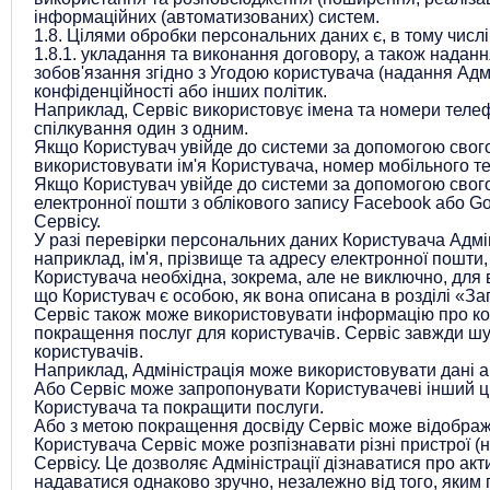
інформаційних (автоматизованих) систем.
1.8.
Цілями обробки персональних даних є, в тому числі
1.8.1.
укладання та виконання договору, а також надання
зобов'язання згідно з Угодою користувача (надання Адмі
конфіденційності або інших політик.
Наприклад, Сервіс використовує імена та номери телефон
спілкування один з одним.
Якщо Користувач увійде до системи за допомогою свог
використовувати ім'я Користувача, номер мобільного те
Якщо Користувач увійде до системи за допомогою свог
електронної пошти з облікового запису Facebook або G
Сервісу.
У разі перевірки персональних даних Користувача Адмін
наприклад, ім'я, прізвище та адресу електронної пошти
Користувача необхідна, зокрема, але не виключно, для 
що Користувач є особою, як вона описана в розділі «За
Сервіс також може використовувати інформацію про кор
покращення послуг для користувачів. Сервіс завжди ш
користувачів.
Наприклад, Адміністрація може використовувати дані а
Або Сервіс може запропонувати Користувачеві інший ці
Користувача та покращити послуги.
Або з метою покращення досвіду Сервіс може відображ
Користувача Сервіс може розпізнавати різні пристрої (
Сервісу. Це дозволяє Адміністрації дізнаватися про ак
надаватися однаково зручно, незалежно від того, яким