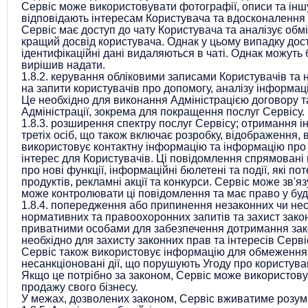
Сервіс може використовувати фотографії, описи та інш
відповідають інтересам Користувача та вдосконалення 
Сервіс має доступ до чату Користувача та аналізує об
кращий досвід користувача. Однак у цьому випадку дост
ідентифікаційні дані видаляються в чаті. Однак можуть
вирішив надати.
1.8.2.
керування обліковими записами Користувачів та н
на запити користувачів про допомогу, аналізу інформаці
Це необхідно для виконання Адміністрацією договору та
Адміністрації, зокрема для покращення послуг Сервісу.
1.8.3.
розширення спектру послуг Сервісу; отримання ін
третіх осіб, що також включає розробку, відображення,
використовує контактну інформацію та інформацію про 
інтерес для Користувачів. Ці повідомлення спрямовані 
про нові функції, інформаційні бюлетені та події, які 
продуктів, рекламні акції та конкурси. Сервіс може зв
може контролювати ці повідомлення та має право у буд
1.8.4.
попередження або припинення незаконних чи неса
нормативних та правоохоронних запитів та захист закон
приватними особами для забезпечення дотримання закон
необхідно для захисту законних прав та інтересів Сервіс
Сервіс також використовує інформацію для обмеження 
несанкціоновані дії, що порушують Угоду про користува
Якщо це потрібно за законом, Сервіс може використову
продажу свого бізнесу.
У межах, дозволених законом, Сервіс вживатиме розумн