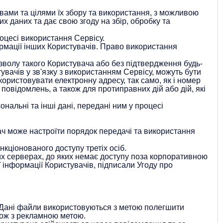
вами та цілями їх збору та використання, з можливою
 даних та дає свою згоду на збір, обробку та
оцесі використання Сервісу.
рмації інших Користувачів. Право використання
зволу такого Користувача або без підтвердження будь-
увачів у зв'язку з використанням Сервісу, можуть бути
ористовувати електронну адресу, так само, як і номер
овідомлень, а також для протиправних дій або дій, які
нальні та інші дані, передані ним у процесі
ач може настроїти порядок передачі та використання
кціонованого доступу третіх осіб.
них серверах, до яких немає доступу поза корпоративною
ї інформації Користувачів, підписали Угоду про
. Дані файли використовуються з метою полегшити
акож з рекламною метою.