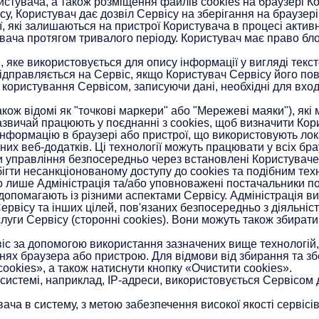
истувача, а також розміщення файлів cookies на браузері К
, Користувач дає дозвіл Сервісу на зберігання на браузері
, які залишаються на пристрої Користувача в процесі активн
увача протягом тривалого періоду. Користувач має право бло
 яке використовується для опису інформації у вигляді текст
 відправляється на Сервіс, якщо Користувач Сервісу його по
користування Сервісом, записуючи дані, необхідні для входу
ж відомі як "точкові маркери" або "Мережеві маяки"), які м
зазвичай працюють у поєднанні з cookies, щоб визначити Кор
 інформацію в браузері або пристрої, що використовують лока
амних веб-додатків. Ці технології можуть працювати у всіх б
и управління безпосередньо через встановлені Користуваче
ігти несанкціонованому доступу до cookies та подібним тех
що лише Адміністрація та/або уповноважені постачальники по
допомагають із різними аспектами Сервісу. Адміністрація 
ервісу та інших цілей, пов'язаних безпосередньо з діяльніс
луги Сервісу (сторонні cookies). Вони можуть також збирати
віс за допомогою використання зазначених вище технологій,
ях браузера або пристрою. Для відмови від збирання та зб
cookies», а також натиснути кнопку «Очистити cookies».
 системі, наприклад, IP-адреси, використовується Сервісо
ача в систему, з метою забезпечення високої якості сервісі