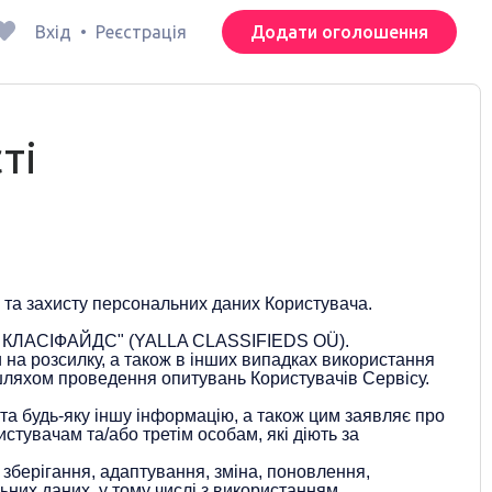
Вхід
•
Реєстрація
Додати оголошення
ті
 та захисту персональних даних Користувача.
ЛА КЛАСІФАЙДС" (YALLA CLASSIFIEDS OÜ).
 на розсилку, а також в інших випадках використання
 шляхом проведення опитувань Користувачів Сервісу.
а будь-яку іншу інформацію, а також цим заявляє про
стувачам та/або третім особам, які діють за
 зберігання, адаптування, зміна, поновлення,
ьних даних, у тому числі з використанням