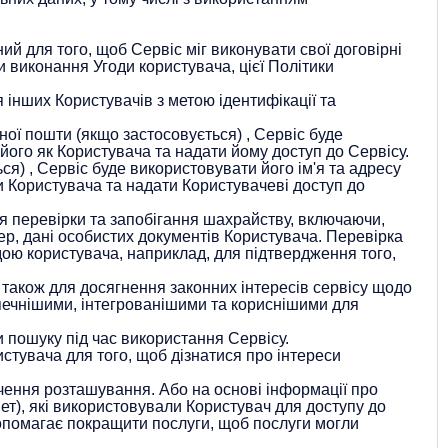
й для того, щоб Сервіс міг виконувати свої договірні
и виконання Угоди користувача, цієї Політики
 інших Користувачів з метою ідентифікації та
нної пошти
(якщо застосовується)
, Сервіс буде
його як Користувача та надати йому доступ до Сервісу.
ься)
, Сервіс буде використовувати його ім'я та адресу
 Користувача та надати Користувачеві доступ до
ля перевірки та запобігання шахрайству, включаючи,
ер, дані особистих документів Користувача. Перевірка
одою користувача, наприклад, для підтвердження того,
також для досягнення законних інтересів сервісу щодо
печнішими, інтегрованішими та кориснішими для
 пошуку під час використання Сервісу.
стувача для того, щоб дізнатися про інтереси
чення розташування. Або на основі інформації про
ет), які використовували Користувач для доступу до
 допомагає покращити послуги, щоб послуги могли