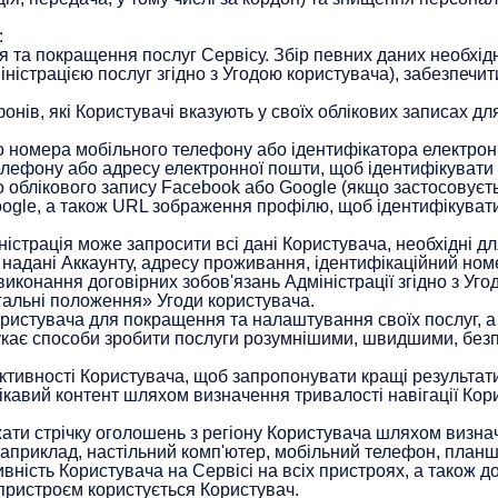
:
 та покращення послуг Сервісу. Збір певних даних необхідни
ністрацією послуг згідно з Угодою користувача), забезпечит
ів, які Користувачі вказують у своїх облікових записах для
о номера мобільного телефону або ідентифікатора електро
лефону або адресу електронної пошти, щоб ідентифікувати 
о облікового запису Facebook або Google
(якщо застосовуєт
oogle, а також URL зображення профілю, щоб ідентифікувати
істрація може запросити всі дані Користувача, необхідні д
, надані Аккаунту, адресу проживання, ідентифікаційний ном
виконання договірних зобов'язань Адміністрації згідно з Уг
гальні положення» Угоди користувача.
истувача для покращення та налаштування своїх послуг, а 
укає способи зробити послуги розумнішими, швидшими, без
ктивності Користувача, щоб запропонувати кращі результати
кавий контент шляхом визначення тривалості навігації Кори
ати стрічку оголошень з регіону Користувача шляхом визна
наприклад, настільний комп'ютер, мобільний телефон, планш
тивність Користувача на Сервісі на всіх пристроях, а також
 пристроєм користується Користувач.