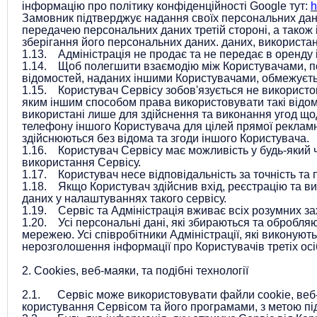
інформацію про політику конфіденційності Google тут:
h
Замовник підтверджує надання своїх персональних дани
передачею персональних даних третій стороні, а також
зберігання його персональних даних.
даних, використа
1.13. Адміністрація не продає та не передає в оренду 
1.14. Щоб полегшити взаємодію між Користувачами, по
відомостей, наданих іншими Користувачами, обмежуєть
1.15. Користувач Сервісу зобов'язується не використо
яким іншим способом права використовувати такі відомо
використані лише для здійснення та виконання угод щод
телефону іншого Користувача для цілей прямої рекламн
здійснюються без відома та згоди іншого Користувача.
1.16. Користувач Сервісу має можливість у будь-який ч
використання Сервісу.
1.17. Користувач несе відповідальність за точність та 
1.18. Якщо Користувач здійснив вхід, реєстрацію та в
даних у налаштуваннях такого сервісу.
1.19. Сервіс та Адміністрація вживає всіх розумних за
1.20. Усі персональні дані, які збираються та обробля
мережею. Усі співробітники Адміністрації, які виконуют
нерозголошення інформації про Користувачів третіх осі
2. Cookies, веб-маяки, та подібні технології
2.1. Сервіс може використовувати файли cookie, веб-м
користування Сервісом та його програмами, з метою під