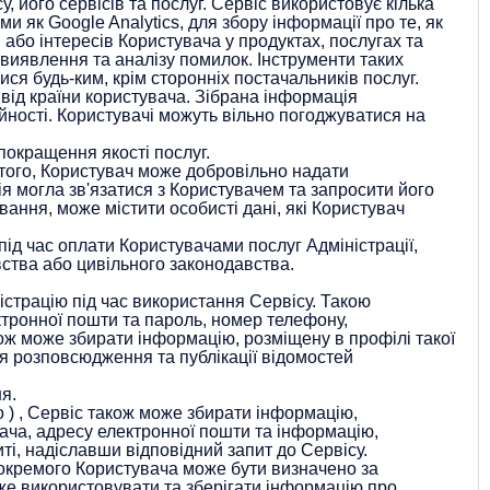
 його сервісів та послуг. Сервіс використовує кілька
 як Google Analytics, для збору інформації про те, як
або інтересів Користувача у продуктах, послугах та
виявлення та аналізу помилок. Інструменти таких
ся будь-ким, крім сторонніх постачальників послуг.
 від країни користувача. Зібрана інформація
йності. Користувачі можуть вільно погоджуватися на
покращення якості послуг.
того, Користувач може добровільно надати
ія могла зв'язатися з Користувачем та запросити його
вання, може містити особисті дані, які Користувач
ід час оплати Користувачами послуг Адміністрації,
вства або цивільного законодавства.
страцію під час використання Сервісу. Такою
ктронної пошти та пароль, номер телефону,
ож може збирати інформацію, розміщену в профілі такої
ля розповсюдження та публікації відомостей
я.
о
)
, Сервіс також може збирати інформацію,
вача, адресу електронної пошти та інформацію,
ті, надіславши відповідний запит до Сервісу.
кремого Користувача може бути визначено за
же використовувати та зберігати інформацію про