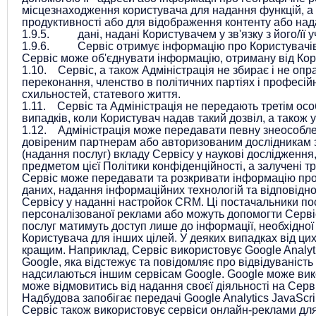
місцезнаходження користувача для надання функцій, а 
продуктивності або для відображення контенту або на
1.9.5. дані, надані Користувачем у зв'язку з його/її у
1.9.6. Сервіс отримує інформацію про Користувачів та 
Сервіс може об'єднувати інформацію, отриману від Кори
1.10. Сервіс, а також Адміністрація не збирає і не опр
переконання, членство в політичних партіях і професій
схильностей, статевого життя.
1.11. Сервіс та Адміністрація не передають третім осо
випадків, коли Користувач надав такий дозвіл, а також
1.12. Адміністрація може передавати певну знеособлен
довіреним партнерам або авторизованим дослідникам з 
(надання послуг) вкладу Сервісу у наукові дослідження,
предметом цієї Політики конфіденційності, а залучені 
Сервіс може передавати та розкривати інформацію про К
даних, надання інформаційних технологій та відповідно
Сервісу у наданні настройок CRM. Ці постачальники по
персоналізованої реклами або можуть допомогти Сервісу
послуг матимуть доступ лише до інформації, необхідної
Користувача для інших цілей. У деяких випадках від ци
кращим. Наприклад, Сервіс використовує Google Analytic
Google, яка відстежує та повідомляє про відвідуваність
надсилаються іншим сервісам Google. Google може викор
може відмовитись від надання своєї діяльності на Серв
Надбудова запобігає передачі Google Analytics JavaScript 
Сервіс також використовує сервіси онлайн-реклами для