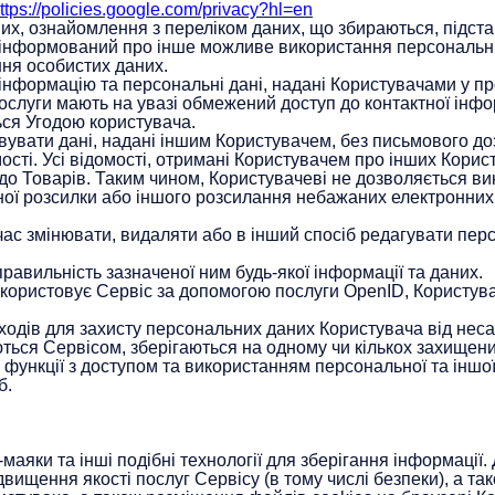
ttps://policies.google.com/privacy?hl=en
х, ознайомлення з переліком даних, що збираються, підста
 інформований про інше можливе використання персональних
ння особистих даних.
інформацію та персональні дані, надані Користувачами у пр
слуги мають на увазі обмежений доступ до контактної інфо
ся Угодою користувача.
вувати дані, надані іншим Користувачем, без письмового до
сті. Усі відомості, отримані Користувачем про інших Корист
о Товарів. Таким чином, Користувачеві не дозволяється вик
ої розсилки або іншого розсилання небажаних електронних п
ас змінювати, видаляти або в інший спосіб редагувати персо
правильність зазначеної ним будь-якої інформації та даних.
икористовує Сервіс за допомогою послуги OpenID, Користув
ходів для захисту персональних даних Користувача від несан
ються Сервісом, зберігаються на одному чи кількох захище
ь функції з доступом та використанням персональної та іншо
б.
аяки та інші подібні технології для зберігання інформації
вищення якості послуг Сервісу (в тому числі безпеки), а т