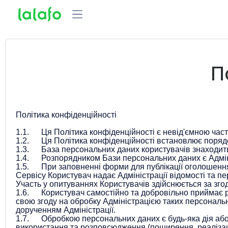
П
Політика конфіденційності
1.1. Ця Політика конфіденційності є невід'ємною час
1.2. Ця Політика конфіденційності встановлює порядок
1.3. База персональних даних користувачів знаходить
1.4. Розпорядником Бази персональних даних є Адмі
1.5. При заповненні форми для публікації оголошення а
Сервісу Користувач надає Адміністрації відомості та п
Участь у опитуваннях Користувачів здійснюється за зго
1.6. Користувач самостійно та добровільно приймає р
свою згоду на обробку Адміністрацією таких персональн
дорученням Адміністрації.
1.7. Обробкою персональних даних є будь-яка дія або с
використання та розповсюдження (поширення, реалізаці