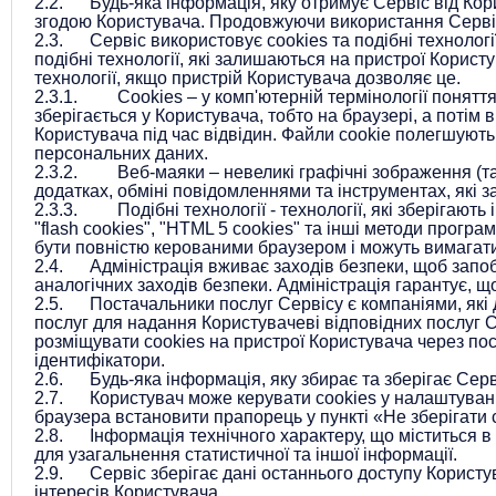
2.2. Будь-яка інформація, яку отримує Сервіс від Кор
згодою Користувача. Продовжуючи використання Сервісу
2.3. Сервіс використовує cookies та подібні технології
подібні технології, які залишаються на пристрої Корист
технології, якщо пристрій Користувача дозволяє це.
2.3.1. Cookies – у комп'ютерній термінології поняття,
зберігається у Користувача, тобто на браузері, а потім
Користувача під час відвідин. Файли cookie полегшують 
персональних даних.
2.3.2. Веб-маяки – невеликі графічні зображення (тако
додатках, обміні повідомленнями та інструментах, які 
2.3.3. Подібні технології - технології, які зберігають
"flash cookies", "HTML 5 cookies" та інші методи прогр
бути повністю керованими браузером і можуть вимагат
2.4. Адміністрація вживає заходів безпеки, щоб запоб
аналогічних заходів безпеки. Адміністрація гарантує, 
2.5. Постачальники послуг Сервісу є компаніями, які 
послуг для надання Користувачеві відповідних послуг С
розміщувати cookies на пристрої Користувача через пос
ідентифікатори.
2.6. Будь-яка інформація, яку збирає та зберігає Сер
2.7. Користувач може керувати cookies у налаштуванн
браузера встановити прапорець у пункті «Не зберігати 
2.8. Інформація технічного характеру, що міститься в
для узагальнення статистичної та іншої інформації.
2.9. Сервіс зберігає дані останнього доступу Користув
інтересів Користувача.