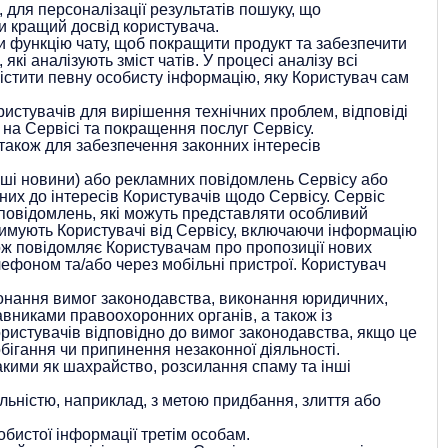
для персоналізації результатів пошуку, що
и кращий досвід користувача.
и функцію чату, щоб покращити продукт та забезпечити
і аналізують зміст чатів. У процесі аналізу всі
містити певну особисту інформацію, яку Користувач сам
истувачів для вирішення технічних проблем, відповіді
 на Сервісі та покращення послуг Сервісу.
також для забезпечення законних інтересів
інші новини) або рекламних повідомлень Сервісу або
них до інтересів Користувачів щодо Сервісу. Сервіс
 повідомлень, які можуть представляти особливий
тримують Користувачі від Сервісу, включаючи інформацію
акож повідомляє Користувачам про пропозиції нових
лефоном та/або через мобільні пристрої. Користувач
конання вимог законодавства, виконання юридичних,
авниками правоохоронних органів, а також із
ристувачів відповідно до вимог законодавства, якщо це
обігання чи припинення незаконної діяльності.
кими як шахрайство, розсилання спаму та інші
льністю, наприклад, з метою придбання, злиття або
бистої інформації третім особам.