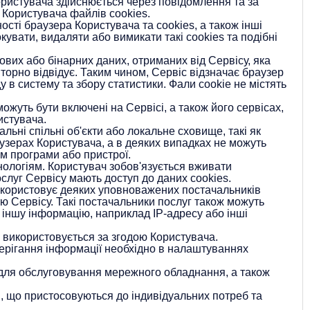
ористувача здійснюється через повідомлення та за
 Користувача файлів cookies.
ості браузера Користувача та cookies, а також інші
кувати, видаляти або вимикати такі cookies та подібні
ових або бінарних даних, отриманих від Сервісу, яка
вторно відвідує. Таким чином, Сервіс відзначає браузер
 в систему та збору статистики. Фали cookie не містять
ожуть бути включені на Сервісі, а також його сервісах,
истувача.
льні спільні об'єкти або локальне сховище, такі як
раузерах Користувача, а в деяких випадках не можуть
м програми або пристрої.
нологіям. Користувач зобов'язується вживати
слуг Сервісу мають доступ до даних cookies.
використовує деяких уповноважених постачальників
тю Сервісу. Такі постачальники послуг також можуть
 іншу інформацію, наприклад IP-адресу або інші
 використовується за згодою Користувача.
ерігання інформації необхідно в налаштуваннях
м для обслуговування мережного обладнання, а також
в, що пристосовуються до індивідуальних потреб та