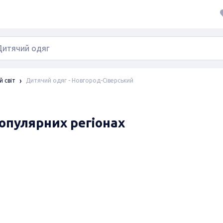
Дитячий одяг - Новгород-Сіверський
 світ
популярних регіонах