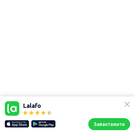
lalafo.az
lalafo.kg
Мапа сайту
Lalafo
lalafo.rs
Мапа сайту в
lalafo.pl
локації: Козлів
Завантажити
Наші сайти
Мапа сайту
Головна
Обрані
Продати
Чати
Профіль