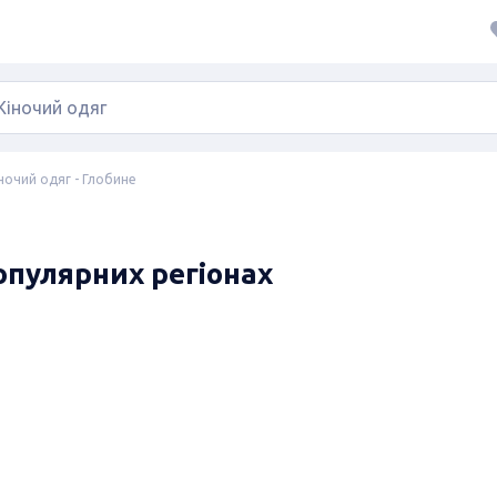
ночий одяг - Глобине
популярних регіонах