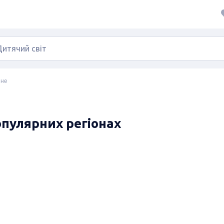
ине
популярних регіонах