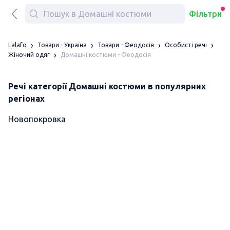
Фільтри
Lalafo
Товари - Україна
Товари - Феодосія
Особисті речі
Домашні костюми - Феодосія
Жіночий одяг
Речі категорії Домашні костюми в популярних
регіонах
Новопокровка