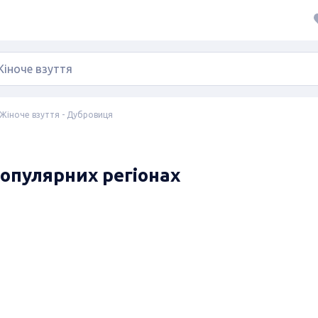
Жіноче взуття - Дубровиця
популярних регіонах